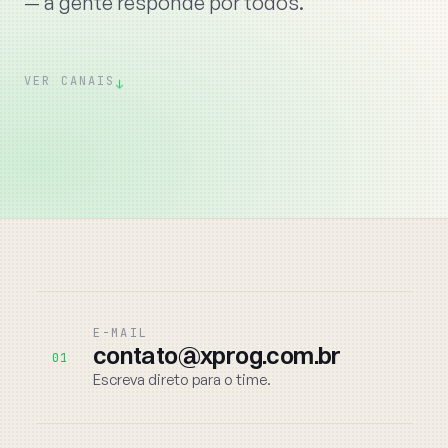
— a gente responde por todos.
VER CANAIS
↓
E-MAIL
contato@xprog.com.br
01
Escreva direto para o time.