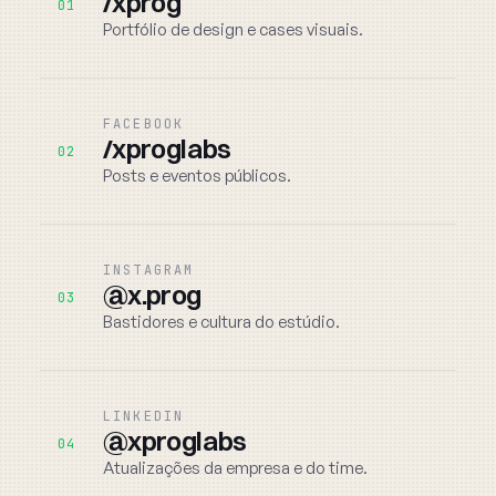
/xprog
01
Portfólio de design e cases visuais.
FACEBOOK
/xproglabs
02
Posts e eventos públicos.
INSTAGRAM
@x.prog
03
Bastidores e cultura do estúdio.
LINKEDIN
@xproglabs
04
Atualizações da empresa e do time.