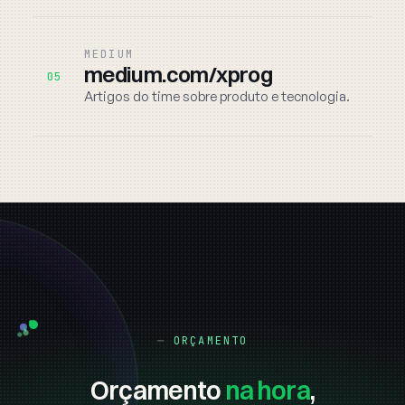
MEDIUM
medium.com/xprog
05
Artigos do time sobre produto e tecnologia.
ORÇAMENTO
Orçamento
na hora
,