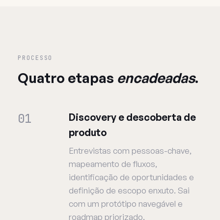
PROCESSO
Quatro etapas
encadeadas
.
01
Discovery e descoberta de
produto
Entrevistas com pessoas-chave,
mapeamento de fluxos,
identificação de oportunidades e
definição de escopo enxuto. Sai
com um protótipo navegável e
roadmap priorizado.