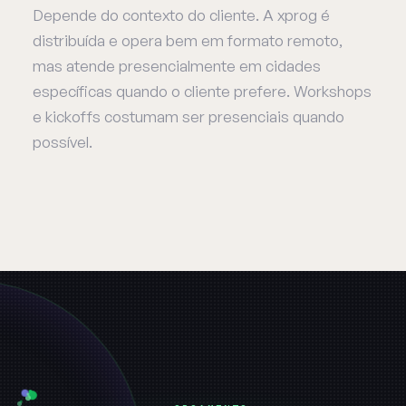
Depende do contexto do cliente. A xprog é
distribuída e opera bem em formato remoto,
mas atende presencialmente em cidades
específicas quando o cliente prefere. Workshops
e kickoffs costumam ser presenciais quando
possível.