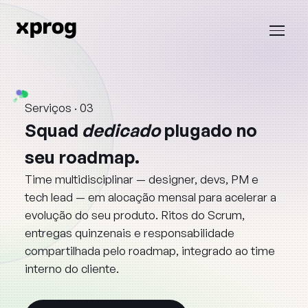
Serviços · 03
Home
›
Squad
dedicado
plugado
no
Serviços
›
seu
roadmap.
Squad dedicado
Time multidisciplinar — designer, devs, PM e
tech lead — em alocação mensal para acelerar a
evolução do seu produto. Ritos do Scrum,
entregas quinzenais e responsabilidade
compartilhada pelo roadmap, integrado ao time
interno do cliente.