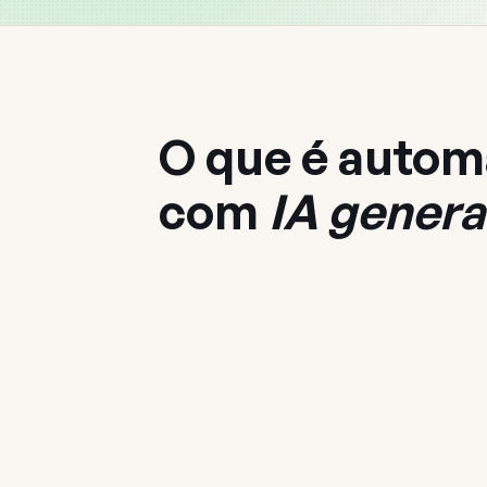
O que é auto
com
IA genera