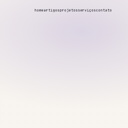
home
artigos
projetos
serviços
contato