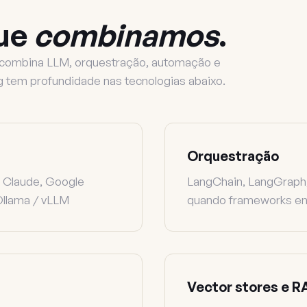
que
combinamos
.
o combina LLM, orquestração, automação e
og tem profundidade nas tecnologias abaixo.
Orquestração
 Claude, Google
LangChain, LangGraph
Ollama / vLLM
quando frameworks e
Vector stores e 