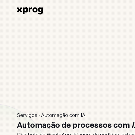
Serviços · Automação com IA
Home
›
Automação
de
processos
com
Serviços
›
Chatbots no WhatsApp, triagem de pedidos, extr