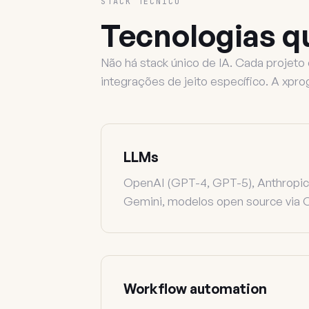
STACK TÉCNICO
Tecnologias 
Não há stack único de IA. Cada projet
integrações de jeito específico. A xpr
LLMs
OpenAI (GPT-4, GPT-5), Anthropic
Gemini, modelos open source via 
Workflow automation