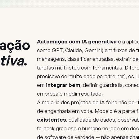
mação
Automação com IA generativa
é a apli
como GPT, Claude, Gemini) em fluxos de 
tiva
.
mensagens, classificar entradas, extrair d
tarefas multi-step com ferramentas. Diferen
precisava de muito dado para treinar), os
em
integrar bem
, definir guardrails, co
empresa e medir resultado.
A maioria dos projetos de IA falha não por 
de engenharia em volta. Modelo é a parte f
existentes
, qualidade de dados, observab
fallback gracioso e humano no loop em dec
de software de verdade — não apenas cha