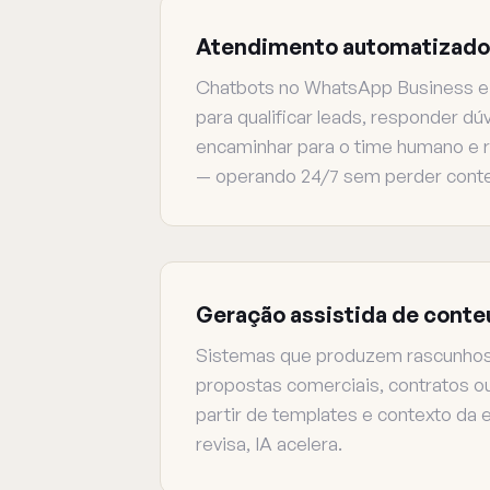
Atendimento automatizado
Chatbots no WhatsApp Business e 
para qualificar leads, responder dú
encaminhar para o time humano e 
— operando 24/7 sem perder conte
Geração assistida de cont
Sistemas que produzem rascunhos
propostas comerciais, contratos ou 
partir de templates e contexto d
revisa, IA acelera.