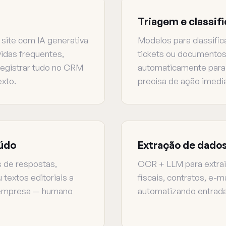
Triagem e classif
site com IA generativa
Modelos para classific
vidas frequentes,
tickets ou documento
registrar tudo no CRM
automaticamente para 
xto.
precisa de ação imedia
eúdo
Extração de dado
 de respostas,
OCR + LLM para extrai
textos editoriais a
fiscais, contratos, e-m
a empresa — humano
automatizando entrada