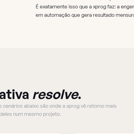
É exatamente isso que a xprog faz: a enge
em automação que gera resultado mensurá
ativa
resolve
.
s cenários abaixo são onde a xprog vê retorno mais
 deles num mesmo projeto.